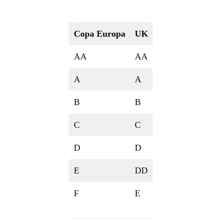
Copa Europa
UK
AA
AA
A
A
B
B
C
C
D
D
E
DD
F
E