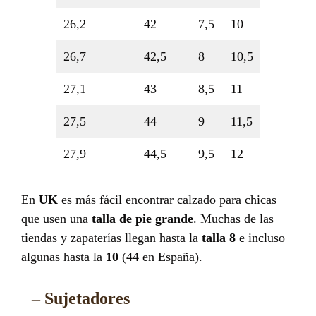
26,2
42
7,5
10
26,7
42,5
8
10,5
27,1
43
8,5
11
27,5
44
9
11,5
27,9
44,5
9,5
12
En
UK
es más fácil encontrar calzado para chicas
que usen una
talla de pie grande
. Muchas de las
tiendas y zapaterías llegan hasta la
talla 8
e incluso
algunas hasta la
10
(44 en España).
– Sujetadores