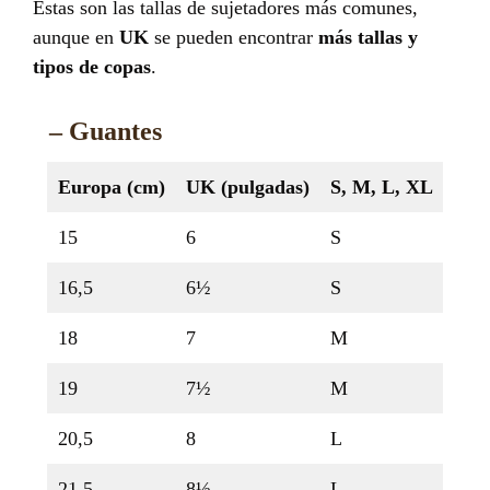
Estas son las tallas de sujetadores más comunes,
aunque en
UK
se pueden encontrar
más tallas y
tipos de copas
.
– Guantes
Europa (cm)
UK (pulgadas)
S, M, L, XL
15
6
S
16,5
6½
S
18
7
M
19
7½
M
20,5
8
L
21,5
8½
L