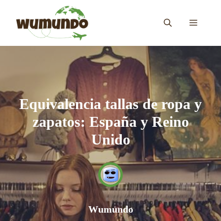
Saltar
al
MENÚ
contenido
Equivalencia tallas de ropa y
zapatos: España y Reino
Unido
Wumundo