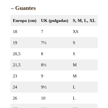
– Guantes
Europa
(cm)
UK (pulgadas)
S, M, L, XL
18
7
XS
19
7½
S
20,5
8
S
21,5
8½
M
23
9
M
24
9½
L
26
10
L