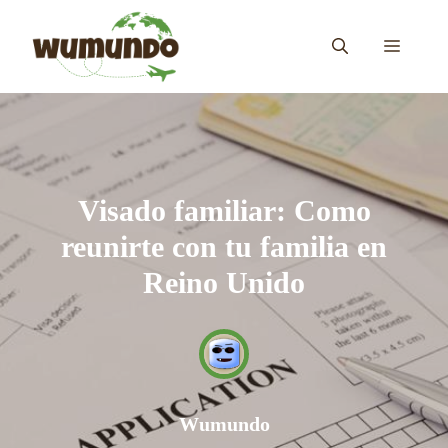
Saltar
al
MENÚ
contenido
Visado familiar: Como
reunirte con tu familia en
Reino Unido
Wumundo