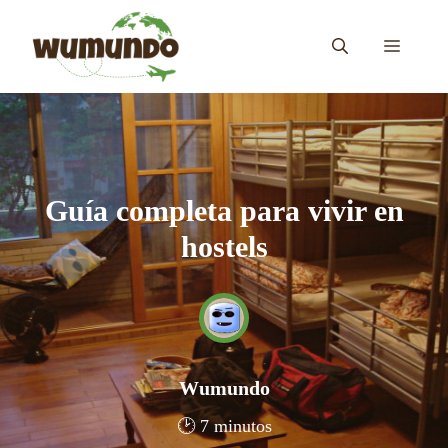
Saltar
al
MENÚ
contenido
Guía completa para vivir en
hostels
Wumundo
🕑 7 minutos