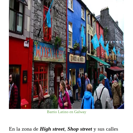
Barrio Latino en Galway
En la zona de
High street
,
Shop street
y sus calles