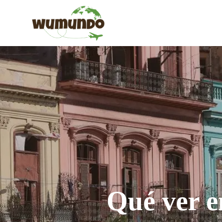
Saltar
al
contenido
Qué ver 