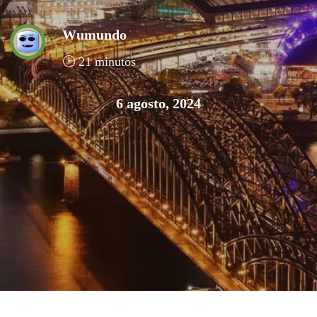
Wumundo
🕑 21 minutos
6 agosto, 2024