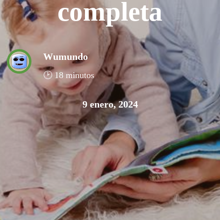
completa
Wumundo
🕑 18 minutos
9 enero, 2024