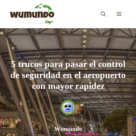
Saltar
al
MENÚ
contenido
5 trucos para pasar el control
de seguridad en el aeropuerto
con mayor rapidez
Wumundo