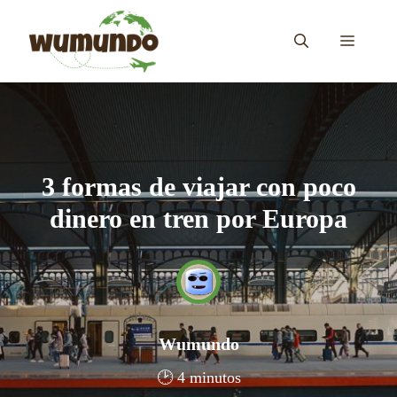
Saltar
al
MENÚ
contenido
3 formas de viajar con poco
dinero en tren por Europa
Wumundo
🕑 4 minutos